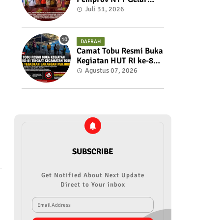
Rakor Untuk Membahas
Juli 31, 2026
dan Menyelaraskan
Draft Nota
Kesepahaman
DAERAH
Camat Tobu Resmi Buka
Kegiatan HUT RI ke-81
Tingkat Kecamatan
Agustus 07, 2026
Tobu, Panitia Tegaskan
Larangan Perjudian
SUBSCRIBE
Get Notified About Next Update
Direct to Your inbox