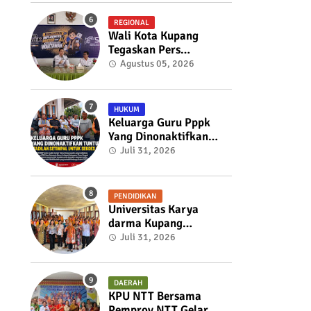
Ekspansi Bisnis
REGIONAL
Wali Kota Kupang
Tegaskan Pers
Berkualitas Adalah
Agustus 05, 2026
Pilar Kepercayaan
Publik, Pemkot Siap
Perkuat Kolaborasi
HUKUM
dengan SMSI NTT
Keluarga Guru Pppk
Yang Dinonaktifkan
Tuntut Keadilan
Juli 31, 2026
Setimpal Untuk Sekdes
Bijaepunu
PENDIDIKAN
Universitas Karya
darma Kupang
Menunjukkan
Juli 31, 2026
Komitmennya Dalam
Mendukung
Pembangunan
DAERAH
Masyarakat Melalui
KPU NTT Bersama
KKN
Pemprov NTT Gelar