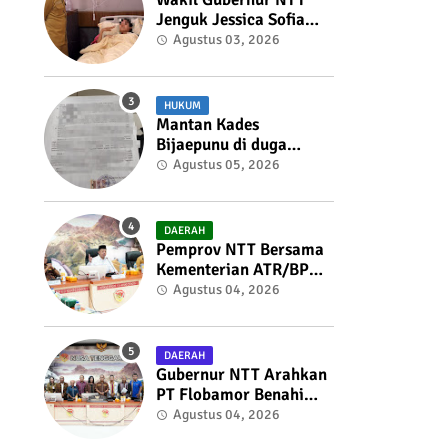
Jenguk Jessica Sofia
Tunardjo, Kondisi
Agustus 03, 2026
Kesehatan Berangsur
Membaik
HUKUM
Mantan Kades
Bijaepunu di duga
membuat Surat
Agustus 05, 2026
Penolakan
Pemberhentian Sekdes
kepada Bupati TTS
DAERAH
Pemprov NTT Bersama
Kementerian ATR/BPN
Perkuat Sinergi
Agustus 04, 2026
Penataan Pertanahan
dan Tata Ruang
DAERAH
Gubernur NTT Arahkan
PT Flobamor Benahi
Fondasi Usaha,
Agustus 04, 2026
Optimalkan Aset dan