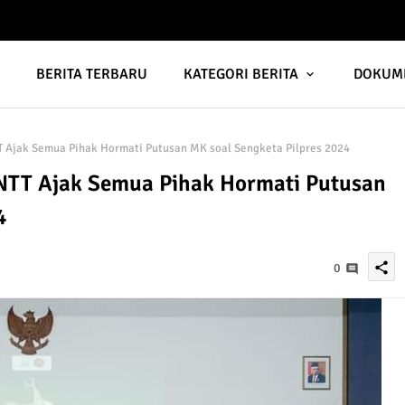
A
BERITA TERBARU
KATEGORI BERITA
DOKUM
Ajak Semua Pihak Hormati Putusan MK soal Sengketa Pilpres 2024
TT Ajak Semua Pihak Hormati Putusan
4
share
0