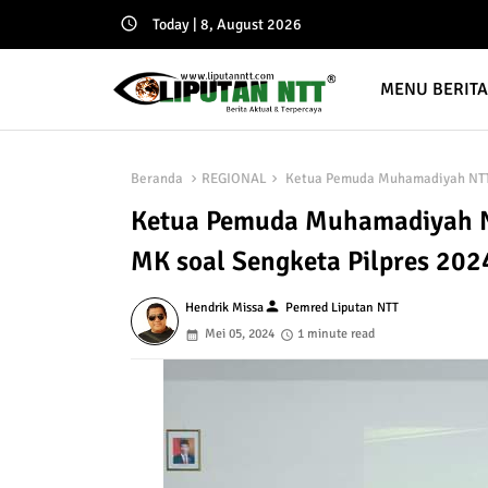
Today | 8, August 2026
MENU BERIT
Beranda
REGIONAL
Ketua Pemuda Muhamadiyah NTT 
Ketua Pemuda Muhamadiyah N
MK soal Sengketa Pilpres 202
person
Hendrik Missa
Pemred Liputan NTT
Mei 05, 2024
1 minute read