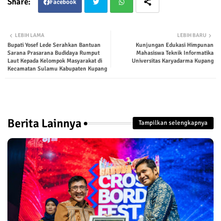
Facebook
Twit
Wha
LEBIH LAMA
LEBIH BARU
Bupati Yosef Lede Serahkan Bantuan
Kunjungan Edukasi Himpunan
ter
tsap
Sarana Prasarana Budidaya Rumput
Mahasiswa Teknik Informatika
Laut Kepada Kelompok Masyarakat di
Universitas Karyadarma Kupang
p
Kecamatan Sulamu Kabupaten Kupang
Berita Lainnya
Tampilkan selengkapnya