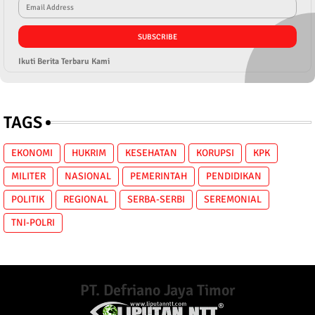
Ikuti Berita Terbaru Kami
TAGS
EKONOMI
HUKRIM
KESEHATAN
KORUPSI
KPK
MILITER
NASIONAL
PEMERINTAH
PENDIDIKAN
POLITIK
REGIONAL
SERBA-SERBI
SEREMONIAL
TNI-POLRI
PT. Defriano Jaya Timor