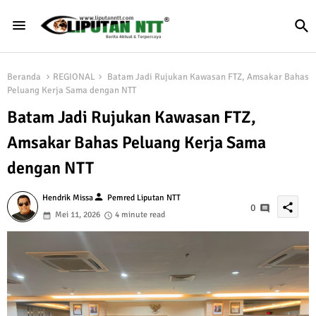
Beranda
REGIONAL
Batam Jadi Rujukan Kawasan FTZ, Amsakar Bahas
Peluang Kerja Sama dengan NTT
Batam Jadi Rujukan Kawasan FTZ,
Amsakar Bahas Peluang Kerja Sama
dengan NTT
person
Hendrik Missa
Pemred Liputan NTT
share
0
Mei 11, 2026
4 minute read