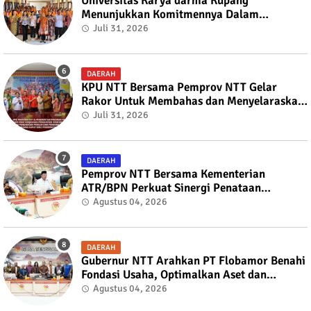
Universitas Karya darma Kupang
Menunjukkan Komitmennya Dalam
Mendukung Pembangunan Masyarakat
Juli 31, 2026
Melalui KKN
DAERAH
KPU NTT Bersama Pemprov NTT Gelar
Rakor Untuk Membahas dan Menyelaraskan
Draft Nota Kesepahaman
Juli 31, 2026
DAERAH
Pemprov NTT Bersama Kementerian
ATR/BPN Perkuat Sinergi Penataan
Pertanahan dan Tata Ruang
Agustus 04, 2026
DAERAH
Gubernur NTT Arahkan PT Flobamor Benahi
Fondasi Usaha, Optimalkan Aset dan
Ekspansi Bisnis
Agustus 04, 2026