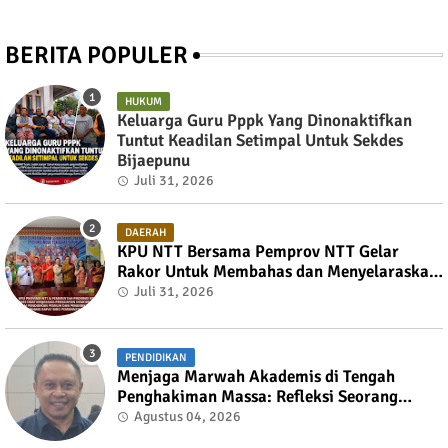
BERITA POPULER
HUKUM
Keluarga Guru Pppk Yang Dinonaktifkan
Tuntut Keadilan Setimpal Untuk Sekdes
Bijaepunu
Juli 31, 2026
DAERAH
KPU NTT Bersama Pemprov NTT Gelar
Rakor Untuk Membahas dan Menyelaraskan
Draft Nota Kesepahaman
Juli 31, 2026
PENDIDIKAN
Menjaga Marwah Akademis di Tengah
Penghakiman Massa: Refleksi Seorang
Dosen Oleh Dr. Tian Liufeto Dosen Pada
Agustus 04, 2026
Universitas Nusa Cendana