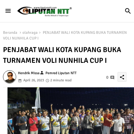
Beranda
olahraga
PENJABAT WALI KOTA KUPANG BUKA TURNAMEN
VOLI NUNHILA CUP I
PENJABAT WALI KOTA KUPANG BUKA
TURNAMEN VOLI NUNHILA CUP I
person
Hendrik Missa
Pemred Liputan NTT
share
0
April 26, 2023
2 minute read