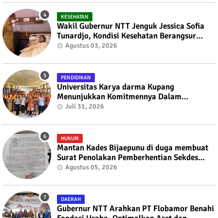
KESEHATAN
Wakil Gubernur NTT Jenguk Jessica Sofia
Tunardjo, Kondisi Kesehatan Berangsur
Membaik
Agustus 03, 2026
PENDIDIKAN
Universitas Karya darma Kupang
Menunjukkan Komitmennya Dalam
Mendukung Pembangunan Masyarakat
Juli 31, 2026
Melalui KKN
HUKUM
Mantan Kades Bijaepunu di duga membuat
Surat Penolakan Pemberhentian Sekdes
kepada Bupati TTS
Agustus 05, 2026
DAERAH
Gubernur NTT Arahkan PT Flobamor Benahi