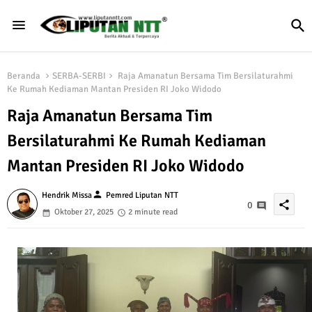
Beranda
SERBA-SERBI
Raja Amanatun Bersama Tim Bersilaturahmi
Ke Rumah Kediaman Mantan Presiden RI Joko Widodo
Raja Amanatun Bersama Tim
Bersilaturahmi Ke Rumah Kediaman
Mantan Presiden RI Joko Widodo
person
Hendrik Missa
Pemred Liputan NTT
share
0
Oktober 27, 2025
2 minute read