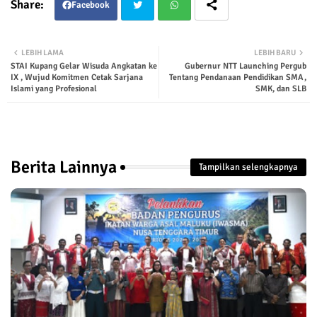
Facebook
Twit
Wha
LEBIH LAMA
LEBIH BARU
STAI Kupang Gelar Wisuda Angkatan ke
Gubernur NTT Launching Pergub
ter
tsap
IX , Wujud Komitmen Cetak Sarjana
Tentang Pendanaan Pendidikan SMA,
Islami yang Profesional
SMK, dan SLB
p
Berita Lainnya
Tampilkan selengkapnya