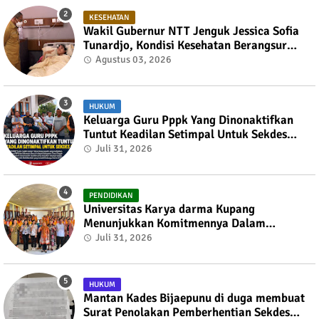
KESEHATAN
Wakil Gubernur NTT Jenguk Jessica Sofia
Tunardjo, Kondisi Kesehatan Berangsur
Membaik
Agustus 03, 2026
HUKUM
Keluarga Guru Pppk Yang Dinonaktifkan
Tuntut Keadilan Setimpal Untuk Sekdes
Bijaepunu
Juli 31, 2026
PENDIDIKAN
Universitas Karya darma Kupang
Menunjukkan Komitmennya Dalam
Mendukung Pembangunan Masyarakat
Juli 31, 2026
Melalui KKN
HUKUM
Mantan Kades Bijaepunu di duga membuat
Surat Penolakan Pemberhentian Sekdes