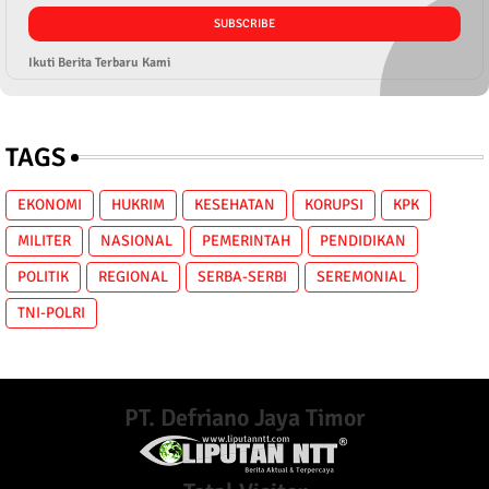
Ikuti Berita Terbaru Kami
TAGS
EKONOMI
HUKRIM
KESEHATAN
KORUPSI
KPK
MILITER
NASIONAL
PEMERINTAH
PENDIDIKAN
POLITIK
REGIONAL
SERBA-SERBI
SEREMONIAL
TNI-POLRI
PT. Defriano Jaya Timor