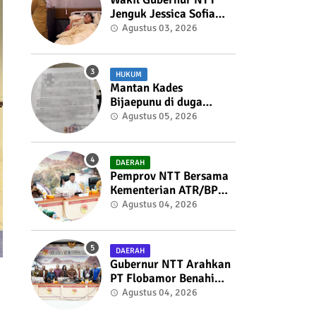
Jenguk Jessica Sofia
Tunardjo, Kondisi
Agustus 03, 2026
Kesehatan Berangsur
Membaik
HUKUM
Mantan Kades
Bijaepunu di duga
membuat Surat
Agustus 05, 2026
Penolakan
Pemberhentian Sekdes
kepada Bupati TTS
DAERAH
Pemprov NTT Bersama
Kementerian ATR/BPN
Perkuat Sinergi
Agustus 04, 2026
Penataan Pertanahan
dan Tata Ruang
DAERAH
Gubernur NTT Arahkan
PT Flobamor Benahi
Fondasi Usaha,
Agustus 04, 2026
Optimalkan Aset dan