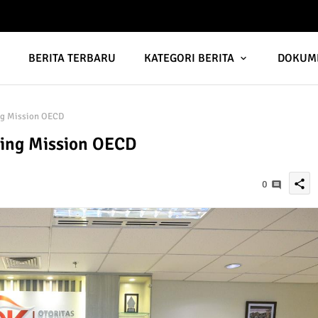
A
BERITA TERBARU
KATEGORI BERITA
DOKUM
ng Mission OECD
ding Mission OECD
share
0