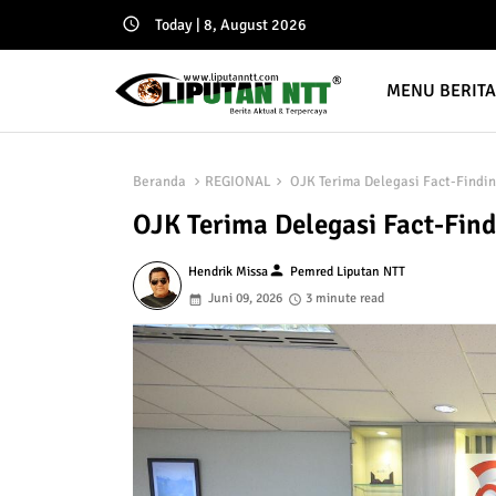
Today | 8, August 2026
MENU BERIT
Beranda
REGIONAL
OJK Terima Delegasi Fact-Findi
OJK Terima Delegasi Fact-Fin
person
Hendrik Missa
Pemred Liputan NTT
Juni 09, 2026
3 minute read