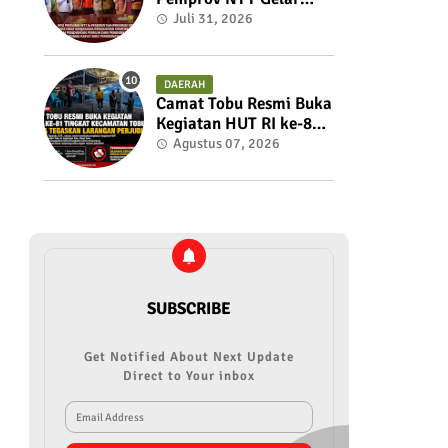
Rakor Untuk Membahas
Juli 31, 2026
dan Menyelaraskan
Draft Nota
Kesepahaman
DAERAH
Camat Tobu Resmi Buka
Kegiatan HUT RI ke-81
Tingkat Kecamatan
Agustus 07, 2026
Tobu, Panitia Tegaskan
Larangan Perjudian
SUBSCRIBE
Get Notified About Next Update
Direct to Your inbox