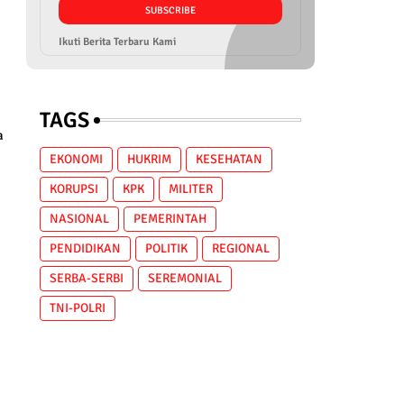
Ikuti Berita Terbaru Kami
TAGS
a
EKONOMI
HUKRIM
KESEHATAN
KORUPSI
KPK
MILITER
NASIONAL
PEMERINTAH
PENDIDIKAN
POLITIK
REGIONAL
SERBA-SERBI
SEREMONIAL
TNI-POLRI