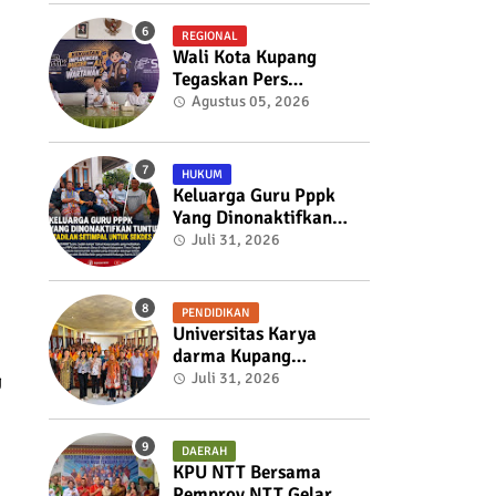
Ekspansi Bisnis
REGIONAL
Wali Kota Kupang
Tegaskan Pers
Berkualitas Adalah
Agustus 05, 2026
Pilar Kepercayaan
Publik, Pemkot Siap
Perkuat Kolaborasi
HUKUM
dengan SMSI NTT
Keluarga Guru Pppk
Yang Dinonaktifkan
Tuntut Keadilan
Juli 31, 2026
Setimpal Untuk Sekdes
Bijaepunu
PENDIDIKAN
Universitas Karya
darma Kupang
Menunjukkan
Juli 31, 2026
g
Komitmennya Dalam
Mendukung
Pembangunan
DAERAH
Masyarakat Melalui
KPU NTT Bersama
KKN
Pemprov NTT Gelar