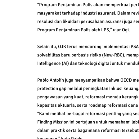
“Program Penjaminan Polis akan memperkuat per
masyarakat terhadap industri asuransi. Dalam revi
resolusi dan likuidasi perusahaan asuransi juga s
Program Penjaminan Polis oleh LPS,” ujar Ogi.
Selain itu, OJK terus mendorong implementasi P
solvabilitas baru berbasis risiko (New-RBC), mem
Intelligence (AI) dan teknologi digital untuk men
Pablo Antolín juga menyampaikan bahwa OECD mel
protection gap melalui peningkatan inklusi keuan
pengawasan yang kuat, reformasi menuju kerangka 
kapasitas aktuaria, serta roadmap reformasi dana
“Kami melihat berbagai reformasi penting yang sed
Finding Mission ini bertujuan untuk memahami leb
dalam praktik serta bagaimana reformasi tersebu
keuangan,” kata Pablo.