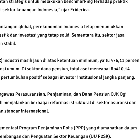
patan strategis untuk melakukan benchmarking terhadap praktik
 sektor keuangan Indonesia,” ujar Friderica.
tantangan global, perekonomian Indonesia tetap menunjukkan
ik dan investasi yang tetap solid. Sementara itu, sektor jasa
 stabil.
C) industri masih jauh di atas ketentuan minimum, yaitu 476,11 persen
nsi umum. Di sektor dana pensiun, total aset mencapai Rp410,14
 pertumbuhan positif sebagai investor institusional jangka panjang.
ngawas Perasuransian, Penjaminan, dan Dana Pensiun OJK Ogi
menjalankan berbagai reformasi struktural di sektor asuransi dan
 standar internasional.
lementasi Program Penjaminan Polis (PPP) yang diamanatkan dalam
embangan dan Penguatan Sektor Keuangan (UU P2SK).