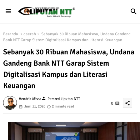
Beranda
daerah
Sebanyak 30 Ribuan Mahasiswa, Undana Gandeng
Bank NTT Garap Sistem Digitalisasi Kampus dan Literasi Keuangan
Sebanyak 30 Ribuan Mahasiswa, Undana
Gandeng Bank NTT Garap Sistem
Digitalisasi Kampus dan Literasi
Keuangan
person
Hendrik Missa
Pemred Liputan NTT
share
0
Juni 11, 2026
2 minute read