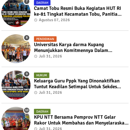
DAERAH
Camat Tobu Resmi Buka Kegiatan HUT RI
ke-81 Tingkat Kecamatan Tobu, Panitia
Tegaskan Larangan Perjudian
Agustus 07, 2026
PENDIDIKAN
Universitas Karya darma Kupang
Menunjukkan Komitmennya Dalam
Mendukung Pembangunan Masyarakat
Juli 31, 2026
Melalui KKN
HUKUM
Keluarga Guru Pppk Yang Dinonaktifkan
Tuntut Keadilan Setimpal Untuk Sekdes
Bijaepunu
Juli 31, 2026
DAERAH
KPU NTT Bersama Pemprov NTT Gelar
Rakor Untuk Membahas dan Menyelaraskan
Draft Nota Kesepahaman
Juli 31, 2026