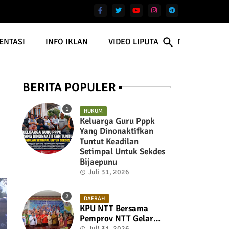
ENTASI
INFO IKLAN
VIDEO LIPUTAN NTT
BERITA POPULER
HUKUM
Keluarga Guru Pppk
Yang Dinonaktifkan
Tuntut Keadilan
Setimpal Untuk Sekdes
Bijaepunu
Juli 31, 2026
DAERAH
KPU NTT Bersama
Pemprov NTT Gelar
Rakor Untuk Membahas
Juli 31, 2026