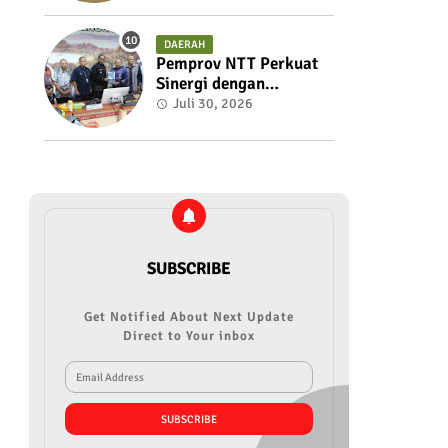
Mengembalikan
Kedaulatan Anggota
DAERAH
Pemprov NTT Perkuat
Sinergi dengan
Pemerintah Pusat
Juli 30, 2026
Matangkan Persiapan
PON XXII 2028 dan
PESONAS II 2026
SUBSCRIBE
Get Notified About Next Update
Direct to Your inbox