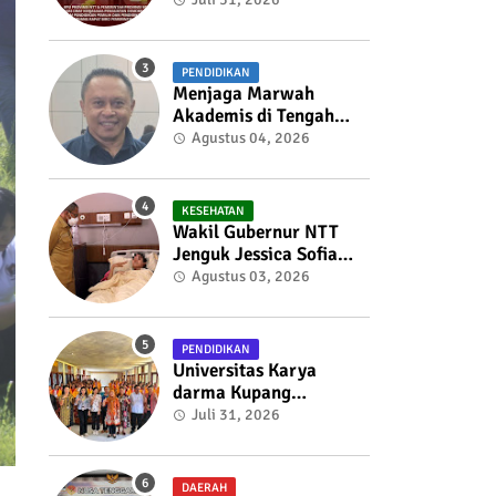
dan Menyelaraskan
Draft Nota
Kesepahaman
PENDIDIKAN
Menjaga Marwah
Akademis di Tengah
Penghakiman Massa:
Agustus 04, 2026
Refleksi Seorang Dosen
Oleh Dr. Tian Liufeto
Dosen Pada Universitas
KESEHATAN
Nusa Cendana
Wakil Gubernur NTT
Jenguk Jessica Sofia
Tunardjo, Kondisi
Agustus 03, 2026
Kesehatan Berangsur
Membaik
PENDIDIKAN
Universitas Karya
darma Kupang
Menunjukkan
Juli 31, 2026
Komitmennya Dalam
Mendukung
Pembangunan
DAERAH