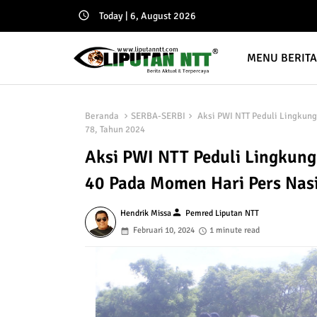
Today | 6, August 2026
MENU BERIT
Beranda
SERBA-SERBI
Aksi PWI NTT Peduli Lingkun
78, Tahun 2024
Aksi PWI NTT Peduli Lingkun
40 Pada Momen Hari Pers Nasi
person
Hendrik Missa
Pemred Liputan NTT
Februari 10, 2024
1 minute read