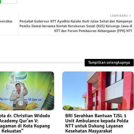
LEBIH BARU
versitas
Penjabat Gubernur NTT Ayodhia Kalake Ikuti Jalan Sehat dan Kampanye
Pemilu Damai bersama Kontak Kerukunan Sosial (K2S) Keluarga Jawa di
NTT dan Forum Pembauran Kebangsaan (FPK) NTT
Tampilkan selengkapnya
ota dr. Christian Widodo
BRI Serahkan Bantuan TJSL 1
Academy Qur’an V:
Unit Ambulance kepada Polda
agaman di Kota Kupang
NTT untuk Dukung Layanan
 Kekuatan”
Kesehatan Masyarakat