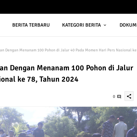
A
BERITA TERBARU
KATEGORI BERITA
DOKUM
gan Dengan Menanam 100 Pohon di Jalur 40 Pada Momen Hari Pers Nasional ke
gan Dengan Menanam 100 Pohon di Jalur
onal ke 78, Tahun 2024
share
0