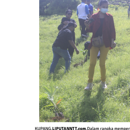
KUPANG,
LIPUTANNTT.com
,Dalam rangka memperin