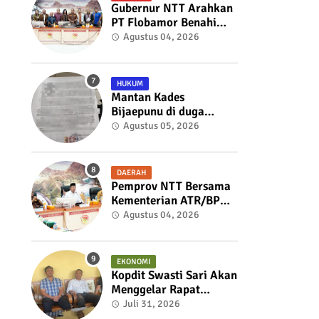
Masyarakat Melalui
Gubernur NTT Arahkan
KKN
PT Flobamor Benahi
Fondasi Usaha,
Agustus 04, 2026
Optimalkan Aset dan
Ekspansi Bisnis
HUKUM
Mantan Kades
Bijaepunu di duga
membuat Surat
Agustus 05, 2026
Penolakan
Pemberhentian Sekdes
kepada Bupati TTS
DAERAH
Pemprov NTT Bersama
Kementerian ATR/BPN
Perkuat Sinergi
Agustus 04, 2026
Penataan Pertanahan
dan Tata Ruang
EKONOMI
Kopdit Swasti Sari Akan
Menggelar Rapat
Anggota Pada 1 Agustus
Juli 31, 2026
2026, Untuk