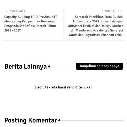
Twit
Wha
LEBIH LAMA
LEBIH BARU
Capacity Building TPID Provinsi NTT
Semarak Pemilihan Duta Rupiah
ter
tsap
Mendorong Penyusunan Roadmap
Flobamorata 2025: Sinergi dengan
Pengendalian Inflasi Daerah Tahun
QRIStreet Festival dan Takuju Market
p
2025 - 2027
d.r Mendorong Kreativitas Generasi
Muda dan Digitalisasi Ekonomi Lokal
Berita Lainnya
Tampilkan selengkapnya
Error:
Tak ada hasil yang ditemukan
Posting Komentar