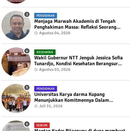
PENDIDIKAN
Menjaga Marwah Akademis di Tengah
Penghakiman Massa: Refleksi Seorang
Dosen Oleh Dr. Tian Liufeto Dosen Pada
Agustus 04, 2026
Universitas Nusa Cendana
KESEHATAN
Wakil Gubernur NTT Jenguk Jessica Sofia
Tunardjo, Kondisi Kesehatan Berangsur
Membaik
Agustus 03, 2026
PENDIDIKAN
Universitas Karya darma Kupang
Menunjukkan Komitmennya Dalam
Mendukung Pembangunan Masyarakat
Juli 31, 2026
Melalui KKN
HUKUM
Mantan Kades Bijaepunu di duga membuat