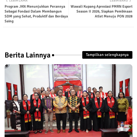
LEBIH LAMA
LEBIH BARU
Program JKN Menunjukkan Perannya
Wawali Kupang Apresiasi PMRN Esport
ter
tsap
Sebagai Fondasi Dalam Membangun
Season II 2026, Siapkan Pembinaan
SDM yang Sehat, Produktif dan Berdaya
Atlet Menuju PON 2028
p
Saing
Berita Lainnya
Tampilkan selengkapnya