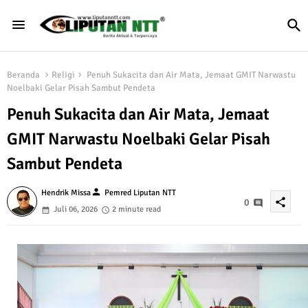
Beranda
Religi
Penuh Sukacita dan Air Mata, Jemaat GMIT Narwastu
Noelbaki Gelar Pisah Sambut Pendeta
Penuh Sukacita dan Air Mata, Jemaat
GMIT Narwastu Noelbaki Gelar Pisah
Sambut Pendeta
person
Hendrik Missa
Pemred Liputan NTT
share
0
Juli 06, 2026
2 minute read