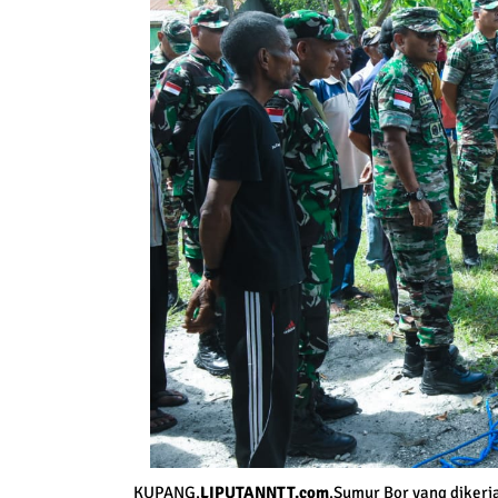
KUPANG,
LIPUTANNTT.com
,Sumur Bor yang dikerj