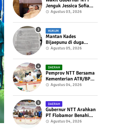
Jenguk Jessica Sofia
Tunardjo, Kondisi
Agustus 03, 2026
Kesehatan Berangsur
Membaik
HUKUM
Mantan Kades
Bijaepunu di duga
membuat Surat
Agustus 05, 2026
Penolakan
Pemberhentian Sekdes
kepada Bupati TTS
DAERAH
Pemprov NTT Bersama
Kementerian ATR/BPN
Perkuat Sinergi
Agustus 04, 2026
Penataan Pertanahan
dan Tata Ruang
DAERAH
Gubernur NTT Arahkan
PT Flobamor Benahi
Fondasi Usaha,
Agustus 04, 2026
Optimalkan Aset dan