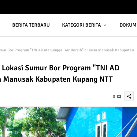
A
BERITA TERBARU
KATEGORI BERITA
DOKUM
umur Bor Program "TNI AD Manunggal Air Bersih" di Desa Manusak Kabupaten
u Lokasi Sumur Bor Program "TNI AD
sa Manusak Kabupaten Kupang NTT
share
0