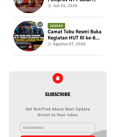
Rakor Untuk Membahas
Juli 31, 2026
dan Menyelaraskan
Draft Nota
Kesepahaman
DAERAH
Camat Tobu Resmi Buka
Kegiatan HUT RI ke-81
Tingkat Kecamatan
Agustus 07, 2026
Tobu, Panitia Tegaskan
Larangan Perjudian
SUBSCRIBE
Get Notified About Next Update
Direct to Your inbox