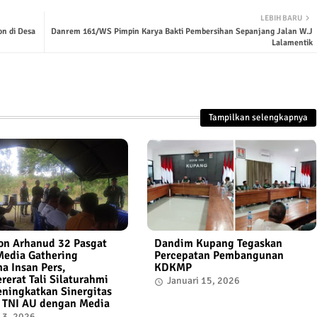
LEBIH BARU
n di Desa
Danrem 161/WS Pimpin Karya Bakti Pembersihan Sepanjang Jalan W.J
Lalamentik
Tampilkan selengkapnya
on Arhanud 32 Pasgat
Dandim Kupang Tegaskan
Media Gathering
Percepatan Pembangunan
a Insan Pers,
KDKMP
erat Tali Silaturahmi
Januari 15, 2026
ningkatkan Sinergitas
 TNI AU dengan Media
13, 2026