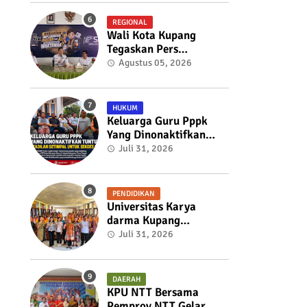
Ekspansi Bisnis
REGIONAL
Wali Kota Kupang
Tegaskan Pers
Berkualitas Adalah
Agustus 05, 2026
Pilar Kepercayaan
Publik, Pemkot Siap
Perkuat Kolaborasi
HUKUM
dengan SMSI NTT
Keluarga Guru Pppk
Yang Dinonaktifkan
Tuntut Keadilan
Juli 31, 2026
Setimpal Untuk Sekdes
Bijaepunu
PENDIDIKAN
Universitas Karya
darma Kupang
Menunjukkan
Juli 31, 2026
Komitmennya Dalam
Mendukung
Pembangunan
DAERAH
Masyarakat Melalui
KPU NTT Bersama
KKN
Pemprov NTT Gelar