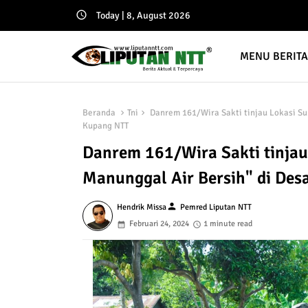
Today | 8, August 2026
MENU BERIT
Beranda
Tni
Danrem 161/Wira Sakti tinjau Lokasi S
Kupang NTT
Danrem 161/Wira Sakti tinja
Manunggal Air Bersih" di De
person
Hendrik Missa
Pemred Liputan NTT
Februari 24, 2024
1 minute read