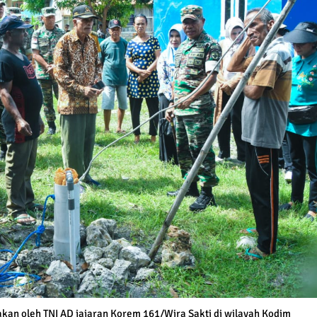
akan oleh TNI AD jajaran Korem 161/Wira Sakti di wilayah Kodim