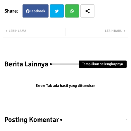
Facebook
Twit
Wha
LEBIH LAMA
LEBIH BARU
ter
tsap
p
Berita Lainnya
Tampilkan selengkapnya
Error:
Tak ada hasil yang ditemukan
Posting Komentar