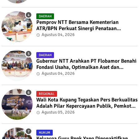
DAERAH
Pemprov NTT Bersama Kementerian
ATR/BPN Perkuat Sinergi Penataan
Pertanahan dan Tata Ruang
Agustus 04, 2026
DAERAH
Gubernur NTT Arahkan PT Flobamor Benahi
Fondasi Usaha, Optimalkan Aset dan
Ekspansi Bisnis
Agustus 04, 2026
REGIONAL
Wali Kota Kupang Tegaskan Pers Berkualitas
Adalah Pilar Kepercayaan Publik, Pemkot
Siap Perkuat Kolaborasi dengan SMSI NTT
Agustus 05, 2026
HUKUM
Keluarga Guru Pppk Yang Dinonaktifkan