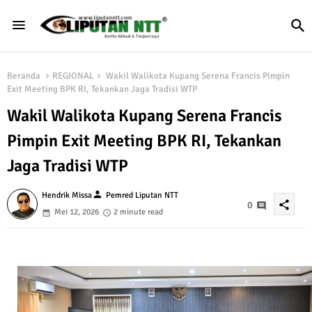
Beranda
REGIONAL
Wakil Walikota Kupang Serena Francis Pimpin
Exit Meeting BPK RI, Tekankan Jaga Tradisi WTP
Wakil Walikota Kupang Serena Francis
Pimpin Exit Meeting BPK RI, Tekankan
Jaga Tradisi WTP
person
Hendrik Missa
Pemred Liputan NTT
share
0
Mei 12, 2026
2 minute read