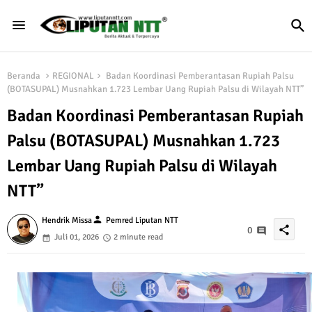
Beranda
REGIONAL
Badan Koordinasi Pemberantasan Rupiah Palsu
(BOTASUPAL) Musnahkan 1.723 Lembar Uang Rupiah Palsu di Wilayah NTT”
Badan Koordinasi Pemberantasan Rupiah
Palsu (BOTASUPAL) Musnahkan 1.723
Lembar Uang Rupiah Palsu di Wilayah
NTT”
person
Hendrik Missa
Pemred Liputan NTT
share
0
Juli 01, 2026
2 minute read