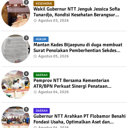
KESEHATAN
Wakil Gubernur NTT Jenguk Jessica Sofia
Tunardjo, Kondisi Kesehatan Berangsur
Membaik
Agustus 03, 2026
HUKUM
Mantan Kades Bijaepunu di duga membuat
Surat Penolakan Pemberhentian Sekdes
kepada Bupati TTS
Agustus 05, 2026
DAERAH
Pemprov NTT Bersama Kementerian
ATR/BPN Perkuat Sinergi Penataan
Pertanahan dan Tata Ruang
Agustus 04, 2026
DAERAH
Gubernur NTT Arahkan PT Flobamor Benahi
Fondasi Usaha, Optimalkan Aset dan
Ekspansi Bisnis
Agustus 04, 2026