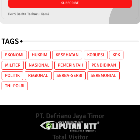
Ikuti Berita Terbaru Kami
TAGS
EKONOMI
HUKRIM
KESEHATAN
KORUPSI
KPK
MILITER
NASIONAL
PEMERINTAH
PENDIDIKAN
POLITIK
REGIONAL
SERBA-SERBI
SEREMONIAL
TNI-POLRI
PT. Defriano Jaya Timor
Total Visitor