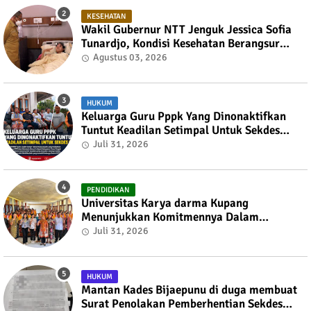
KESEHATAN
Wakil Gubernur NTT Jenguk Jessica Sofia
Tunardjo, Kondisi Kesehatan Berangsur
Membaik
Agustus 03, 2026
HUKUM
Keluarga Guru Pppk Yang Dinonaktifkan
Tuntut Keadilan Setimpal Untuk Sekdes
Bijaepunu
Juli 31, 2026
PENDIDIKAN
Universitas Karya darma Kupang
Menunjukkan Komitmennya Dalam
Mendukung Pembangunan Masyarakat
Juli 31, 2026
Melalui KKN
HUKUM
Mantan Kades Bijaepunu di duga membuat
Surat Penolakan Pemberhentian Sekdes