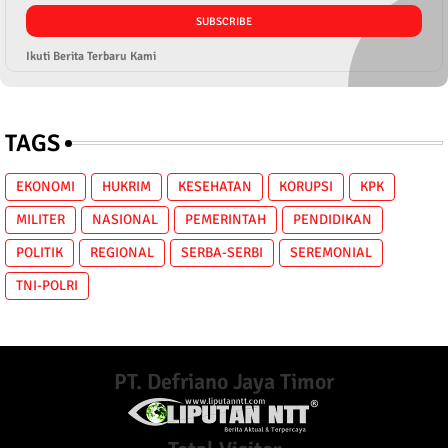
Ikuti Berita Terbaru Kami
TAGS
EKONOMI
HUKRIM
KESEHATAN
KORUPSI
KPK
MILITER
NASIONAL
PEMERINTAH
PENDIDIKAN
POLITIK
REGIONAL
SERBA-SERBI
SEREMONIAL
TNI-POLRI
PT. Defriano Jaya Timor