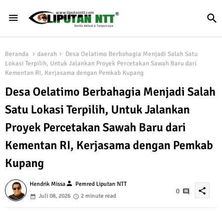
Beranda
daerah
Desa Oelatimo Berbahagia Menjadi Salah Satu
Lokasi Terpilih, Untuk Jalankan Proyek Percetakan Sawah Baru dari
Kementan RI, Kerjasama dengan Pemkab Kupang
Desa Oelatimo Berbahagia Menjadi Salah
Satu Lokasi Terpilih, Untuk Jalankan
Proyek Percetakan Sawah Baru dari
Kementan RI, Kerjasama dengan Pemkab
Kupang
person
Hendrik Missa
Pemred Liputan NTT
share
0
Juli 08, 2026
2 minute read