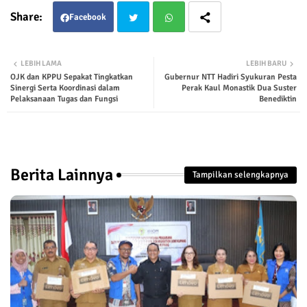
Facebook
Twit
Wha
LEBIH LAMA
LEBIH BARU
OJK dan KPPU Sepakat Tingkatkan
Gubernur NTT Hadiri Syukuran Pesta
ter
tsap
Sinergi Serta Koordinasi dalam
Perak Kaul Monastik Dua Suster
Pelaksanaan Tugas dan Fungsi
Benediktin
p
Berita Lainnya
Tampilkan selengkapnya