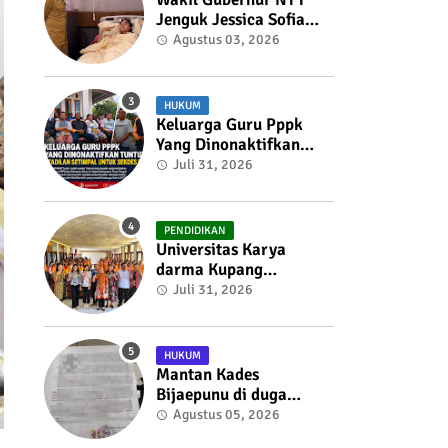
Jenguk Jessica Sofia
Tunardjo, Kondisi
Agustus 03, 2026
Kesehatan Berangsur
Membaik
HUKUM
Keluarga Guru Pppk
Yang Dinonaktifkan
Tuntut Keadilan
Juli 31, 2026
Setimpal Untuk Sekdes
Bijaepunu
PENDIDIKAN
Universitas Karya
darma Kupang
Menunjukkan
Juli 31, 2026
Komitmennya Dalam
Mendukung
Pembangunan
HUKUM
Masyarakat Melalui
Mantan Kades
KKN
Bijaepunu di duga
membuat Surat
Agustus 05, 2026
Penolakan