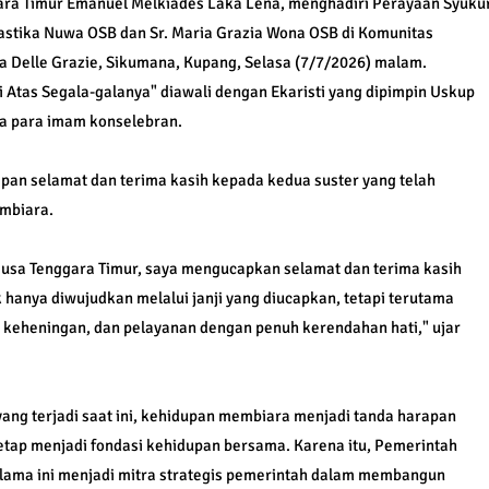
ara Timur Emanuel Melkiades Laka Lena, menghadiri Perayaan Syuku
lastika Nuwa OSB dan Sr. Maria Grazia Wona OSB di Komunitas
a Delle Grazie, Sikumana, Kupang, Selasa (7/7/2026) malam.
Atas Segala-galanya" diawali dengan Ekaristi yang dipimpin Uskup
a para imam konselebran.
n selamat dan terima kasih kepada kedua suster yang telah
mbiara.
usa Tenggara Timur, saya mengucapkan selamat dan terima kasih
k hanya diwujudkan melalui janji yang diucapkan, tetapi terutama
, keheningan, dan pelayanan dengan penuh kerendahan hati," ujar
ang terjadi saat ini, kehidupan membiara menjadi tanda harapan
 tetap menjadi fondasi kehidupan bersama. Karena itu, Pemerintah
elama ini menjadi mitra strategis pemerintah dalam membangun