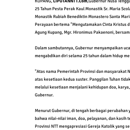
KUPANG,
LIPUTANNTT.Com
,Gubernur Nusa Tengg
25 Tahun Pesta Perak Kaul Monastik Sr. Maria Sco
Monastik Rubiah Benediktin Monastero Santa Mari
Perayaan bertema "Mengutamakan Cinta Kristus di 
Agung Kupang, Mgr. Hironimus Pakaenoni, bersam
Dalam sambutannya, Gubernur menyampaikan ucapa
mengabdikan diri selama 25 tahun dalam hidup me
"Atas nama Pemerintah Provinsi dan masyarakat N
atas kesetiaan kedua suster. Panggilan Tuhan tida
melalui kesetiaan menjalani kehidupan doa, karya
Gubernur.
Menurut Gubernur, di tengah berbagai perubahan y
bahwa nilai-nilai iman, doa, pelayanan, dan kasih
Provinsi NTT mengapresiasi Gereja Katolik yang s