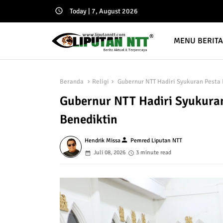
Today | 7, August 2026
MENU BERIT
Beranda
Religi
Gubernur NTT Hadiri Syukuran Pesta 
Gubernur NTT Hadiri Syukuran
Benediktin
person
Hendrik Missa
Pemred Liputan NTT
Juli 08, 2026
3 minute read