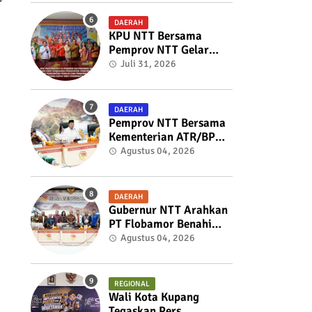
r
Pemberhentian Sekdes
kepada Bupati TTS
DAERAH
KPU NTT Bersama
Pemprov NTT Gelar
Rakor Untuk Membahas
Juli 31, 2026
dan Menyelaraskan
Draft Nota
Kesepahaman
DAERAH
Pemprov NTT Bersama
Kementerian ATR/BPN
Perkuat Sinergi
Agustus 04, 2026
Penataan Pertanahan
dan Tata Ruang
DAERAH
Gubernur NTT Arahkan
PT Flobamor Benahi
Fondasi Usaha,
Agustus 04, 2026
Optimalkan Aset dan
Ekspansi Bisnis
REGIONAL
Wali Kota Kupang
Tegaskan Pers