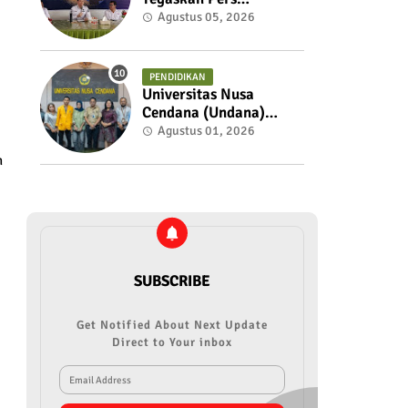
Berkualitas Adalah
Agustus 05, 2026
Pilar Kepercayaan
Publik, Pemkot Siap
Perkuat Kolaborasi
PENDIDIKAN
dengan SMSI NTT
Universitas Nusa
Cendana (Undana)
Kupang Resmi Akhiri
Agustus 01, 2026
Polemik Status
n
Akademik Sri Sulastri
Hamza Melalui
Mekanisme Dialog
Terbuka
SUBSCRIBE
Get Notified About Next Update
Direct to Your inbox