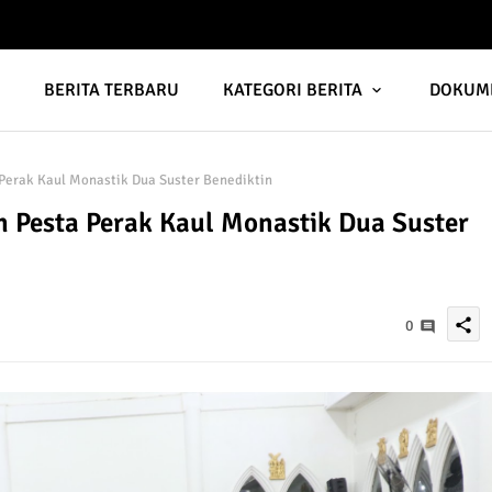
A
BERITA TERBARU
KATEGORI BERITA
DOKUM
Perak Kaul Monastik Dua Suster Benediktin
 Pesta Perak Kaul Monastik Dua Suster
share
0