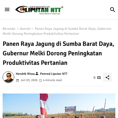
Beranda
daerah
Panen Raya Jagung di Sumba Barat Daya, Gubernur
Melki Dorong Peningkatan Produktivitas Pertanian
Panen Raya Jagung di Sumba Barat Daya,
Gubernur Melki Dorong Peningkatan
Produktivitas Pertanian
person
Hendrik Missa
Pemred Liputan NTT
share
0
Juli 03, 2026
4 minute read