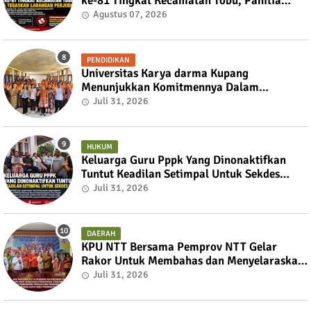
ke-81 Tingkat Kecamatan Tobu, Panitia
Tegaskan Larangan Perjudian
Agustus 07, 2026
PENDIDIKAN
Universitas Karya darma Kupang
Menunjukkan Komitmennya Dalam
Mendukung Pembangunan Masyarakat
Juli 31, 2026
Melalui KKN
HUKUM
Keluarga Guru Pppk Yang Dinonaktifkan
Tuntut Keadilan Setimpal Untuk Sekdes
Bijaepunu
Juli 31, 2026
DAERAH
KPU NTT Bersama Pemprov NTT Gelar
Rakor Untuk Membahas dan Menyelaraskan
Draft Nota Kesepahaman
Juli 31, 2026