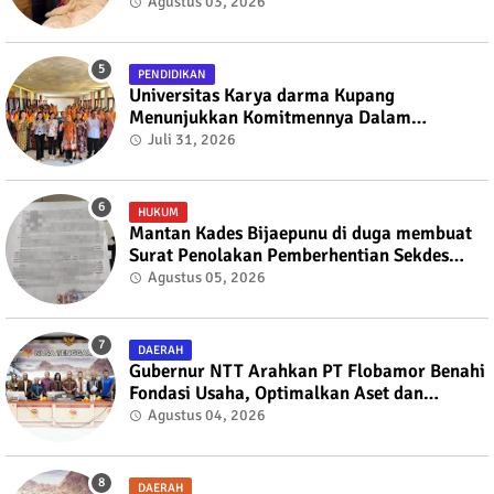
Membaik
Agustus 03, 2026
PENDIDIKAN
Universitas Karya darma Kupang
Menunjukkan Komitmennya Dalam
Mendukung Pembangunan Masyarakat
Juli 31, 2026
Melalui KKN
HUKUM
Mantan Kades Bijaepunu di duga membuat
Surat Penolakan Pemberhentian Sekdes
kepada Bupati TTS
Agustus 05, 2026
DAERAH
Gubernur NTT Arahkan PT Flobamor Benahi
Fondasi Usaha, Optimalkan Aset dan
Ekspansi Bisnis
Agustus 04, 2026
DAERAH