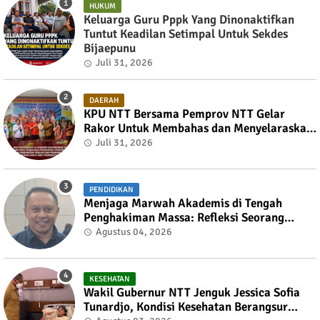
HUKUM
Keluarga Guru Pppk Yang Dinonaktifkan
Tuntut Keadilan Setimpal Untuk Sekdes
Bijaepunu
Juli 31, 2026
DAERAH
KPU NTT Bersama Pemprov NTT Gelar
Rakor Untuk Membahas dan Menyelaraskan
Draft Nota Kesepahaman
Juli 31, 2026
PENDIDIKAN
Menjaga Marwah Akademis di Tengah
Penghakiman Massa: Refleksi Seorang
Dosen Oleh Dr. Tian Liufeto Dosen Pada
Agustus 04, 2026
Universitas Nusa Cendana
KESEHATAN
Wakil Gubernur NTT Jenguk Jessica Sofia
Tunardjo, Kondisi Kesehatan Berangsur