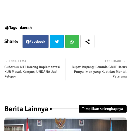
Tags
daerah
Facebook
Twit
Wha
LEBIH LAMA
LEBIH BARU
Gubernur NTT Dorong Implementasi
Bupati Kupang; Pemuda GMIT Harus
ter
tsap
KUR Masuk Kampus, UNDANA Jadi
Punya Iman yang Kuat dan Mental
Pelopor
Petarung
p
Berita Lainnya
Tampilkan selengkapnya