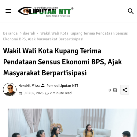
Beranda
daerah
Wakil Wali Kota Kupang Terima Pendataan Sensus
Ekonomi BPS, Ajak Masyarakat Berpartisipasi
Wakil Wali Kota Kupang Terima
Pendataan Sensus Ekonomi BPS, Ajak
Masyarakat Berpartisipasi
person
Hendrik Missa
Pemred Liputan NTT
share
0
Juli 02, 2026
2 minute read