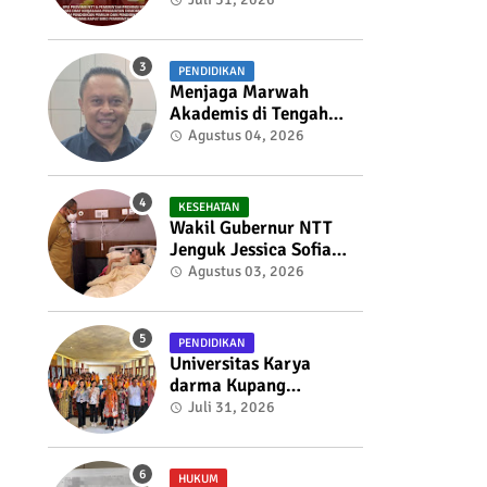
dan Menyelaraskan
Draft Nota
Kesepahaman
PENDIDIKAN
Menjaga Marwah
Akademis di Tengah
Penghakiman Massa:
Agustus 04, 2026
Refleksi Seorang Dosen
Oleh Dr. Tian Liufeto
Dosen Pada Universitas
KESEHATAN
Nusa Cendana
Wakil Gubernur NTT
Jenguk Jessica Sofia
Tunardjo, Kondisi
Agustus 03, 2026
Kesehatan Berangsur
Membaik
PENDIDIKAN
Universitas Karya
darma Kupang
Menunjukkan
Juli 31, 2026
Komitmennya Dalam
Mendukung
Pembangunan
HUKUM