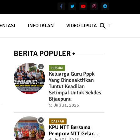
ENTASI
INFO IKLAN
VIDEO LIPUTAN NTT
BERITA POPULER
HUKUM
Keluarga Guru Pppk
Yang Dinonaktifkan
Tuntut Keadilan
Setimpal Untuk Sekdes
Bijaepunu
Juli 31, 2026
DAERAH
KPU NTT Bersama
Pemprov NTT Gelar
Rakor Untuk Membahas
Juli 31, 2026