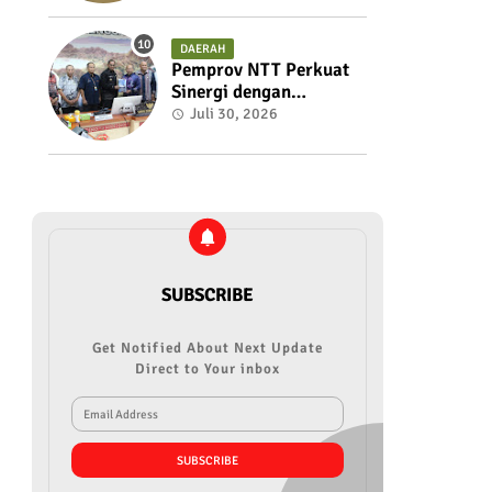
Mengembalikan
Kedaulatan Anggota
DAERAH
Pemprov NTT Perkuat
Sinergi dengan
Pemerintah Pusat
Juli 30, 2026
Matangkan Persiapan
PON XXII 2028 dan
PESONAS II 2026
SUBSCRIBE
Get Notified About Next Update
Direct to Your inbox