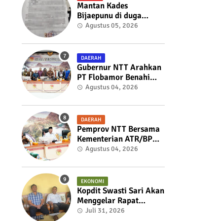
Masyarakat Melalui
Mantan Kades
KKN
Bijaepunu di duga
membuat Surat
Agustus 05, 2026
Penolakan
Pemberhentian Sekdes
kepada Bupati TTS
DAERAH
Gubernur NTT Arahkan
PT Flobamor Benahi
Fondasi Usaha,
Agustus 04, 2026
Optimalkan Aset dan
Ekspansi Bisnis
DAERAH
Pemprov NTT Bersama
Kementerian ATR/BPN
Perkuat Sinergi
Agustus 04, 2026
Penataan Pertanahan
dan Tata Ruang
EKONOMI
Kopdit Swasti Sari Akan
Menggelar Rapat
Anggota Pada 1 Agustus
Juli 31, 2026
2026, Untuk