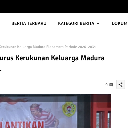
A
BERITA TERBARU
KATEGORI BERITA
DOKUM
Kerukunan Keluarga Madura Flobamora Periode 2026–2031
gurus Kerukunan Keluarga Madura
1
share
0