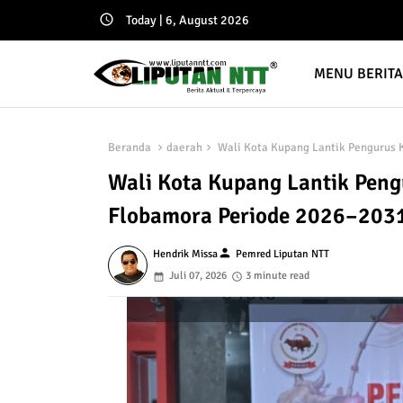
Today | 6, August 2026
MENU BERIT
Beranda
daerah
Wali Kota Kupang Lantik Pengurus 
Wali Kota Kupang Lantik Pen
Flobamora Periode 2026–203
person
Hendrik Missa
Pemred Liputan NTT
Juli 07, 2026
3 minute read