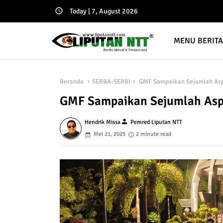
Today | 7, August 2026
MENU BERIT
Beranda
SERBA-SERBI
GMF Sampaikan Sejumlah Aspi
GMF Sampaikan Sejumlah Aspi
person
Hendrik Missa
Pemred Liputan NTT
Mei 21, 2025
2 minute read