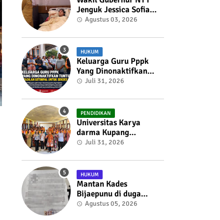
Jenguk Jessica Sofia
Tunardjo, Kondisi
Agustus 03, 2026
Kesehatan Berangsur
Membaik
HUKUM
Keluarga Guru Pppk
Yang Dinonaktifkan
Tuntut Keadilan
Juli 31, 2026
Setimpal Untuk Sekdes
Bijaepunu
PENDIDIKAN
Universitas Karya
darma Kupang
Menunjukkan
Juli 31, 2026
Komitmennya Dalam
Mendukung
Pembangunan
HUKUM
Masyarakat Melalui
Mantan Kades
KKN
Bijaepunu di duga
membuat Surat
Agustus 05, 2026
Penolakan