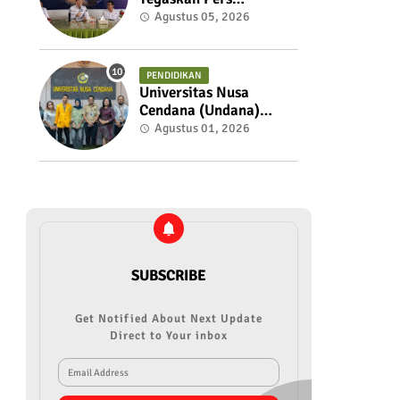
Berkualitas Adalah
Agustus 05, 2026
Pilar Kepercayaan
i
Publik, Pemkot Siap
Perkuat Kolaborasi
PENDIDIKAN
dengan SMSI NTT
Universitas Nusa
Cendana (Undana)
Kupang Resmi Akhiri
Agustus 01, 2026
Polemik Status
Akademik Sri Sulastri
Hamza Melalui
Mekanisme Dialog
Terbuka
SUBSCRIBE
Get Notified About Next Update
Direct to Your inbox