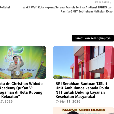
LEBIH BARU
Refleksi
Wakil Wali Kota Kupang Serena Francis Terima Audiensi TPHRG dan
Panitia GMIT Bethlehem Naikolan Expo
Tampilkan selengkapnya
ota dr. Christian Widodo
BRI Serahkan Bantuan TJSL 1
Academy Qur’an V:
Unit Ambulance kepada Polda
agaman di Kota Kupang
NTT untuk Dukung Layanan
 Kekuatan”
Kesehatan Masyarakat
17, 2026
Mei 11, 2026