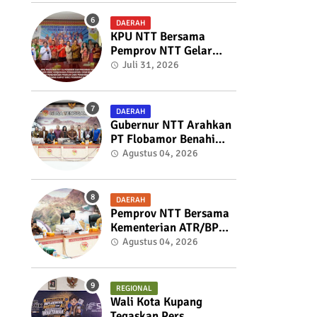
Pemberhentian Sekdes
kepada Bupati TTS
DAERAH
KPU NTT Bersama
Pemprov NTT Gelar
Rakor Untuk Membahas
Juli 31, 2026
dan Menyelaraskan
Draft Nota
Kesepahaman
DAERAH
Gubernur NTT Arahkan
PT Flobamor Benahi
Fondasi Usaha,
Agustus 04, 2026
Optimalkan Aset dan
Ekspansi Bisnis
DAERAH
Pemprov NTT Bersama
Kementerian ATR/BPN
Perkuat Sinergi
Agustus 04, 2026
Penataan Pertanahan
dan Tata Ruang
REGIONAL
Wali Kota Kupang
Tegaskan Pers