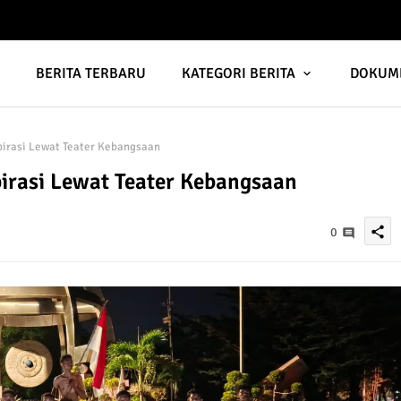
A
BERITA TERBARU
KATEGORI BERITA
DOKUM
rasi Lewat Teater Kebangsaan
rasi Lewat Teater Kebangsaan
share
0